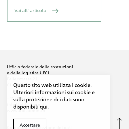
Vai all´articolo
Ufficio federale delle
costruzioni
e della logistica UFCL
Fellerstrasse 21
Questo sito web utilizza i cookie.
CH-3003 Berna
Ulteriori informazioni sui cookie e
+41 (0)58 465 50 00
sulla protezione dei dati sono
info@bbl.admin.ch
disponibili
qui
.
www.bbl.admin.ch
Accettare
Colophon
Protezione dei dati