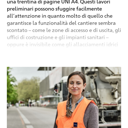
una trentina di pagine UNI A4. Questi lavori
preliminari possono sfuggire facilmente
all’attenzione in quanto molto di quello che
garantisce la funzionalità del cantiere sembra
scontato – come le zone di accesso e di uscita, gli
uffici di costruzione e gli impianti sanitari –
oppure è invisibile come gli allacciamenti idrici
ed elettrici del cantiere. A seconda della località
e del progetto, oltre a tale infrastruttura di base
si definisce quali misure di sicurezza e di
protezione sono ancora da osservare.
In Guisanplatz si tratta delle seguenti: misure
per ridurre le emissioni; i lavori più rumorosi
devono possibilmente essere svolti durante le
vacanze scolastiche e tutti insieme in modo
efficiente e concentrato in fasi ben precise. Per
evitare che i camion sporchino eccessivamente