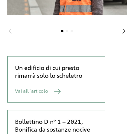
le strade del quartiere residenziale durante i
lavori di scavo, nel perimetro del cantiere
vengono allestite apposite piste e all’uscita
dall’area di cantiere viene installato un
impianto di lavaggio dei pneumatici.
L’allestimento del cantiere è durato circa sei
settimane ed è stato ormai completato.
Un edificio di cui presto
rimarrà solo lo scheletro
Vai all´articolo
Bollettino D n° 1 – 2021,
Bonifica da sostanze nocive