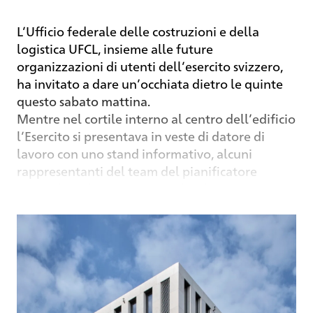
L’Ufficio federale delle costruzioni e della
logistica UFCL, insieme alle future
organizzazioni di utenti dell’esercito svizzero,
ha invitato a dare un’occhiata dietro le quinte
questo sabato mattina.
Mentre nel cortile interno al centro dell’edificio
l’Esercito si presentava in veste di datore di
lavoro con uno stand informativo, alcuni
rappresentanti del team del pianificatore
generale Aebi & Vincent Architekten e due
progettisti guidavano i gruppi di visitatori
attraverso l’edificio, spiegando loro
l’organizzazione degli ambienti e il modo in cui
si è riusciti a inondare di molta luce diurna le
postazioni di lavoro, nonché mostrando uffici e
sale riunioni al secondo piano e l’impiantistica
dell’edificio nel piano interrato. In tale