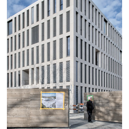
occasione, i visitatori hanno avuto modo di
conoscere i retroscena relativi al modo di
costruire sostenibile e agli ambienti di lavoro
flessibili. Un visitatore ha riassunto così le sue
impressioni, mentre nel cortile interno due
ragazze adolescenti ammiravano il panorama
attraverso il tetto di vetro: «Un ambiente di
lavoro così luminoso è una bella motivazione!»
Dopo otto visite guidate con circa 130 visitatori,
gli organizzatori tracciano un bilancio positivo.
Da lunedì i lavori di costruzione sono ripresi per
poter traslocare nell’edificio a partire dalla
tarda estate.