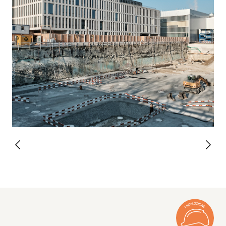
tondo solo grazie al calcestruzzo magro stesso:
si tratta di un calcestruzzo di classe 2, con più
del 3% di sostanze estranee, costituito da
materiale di demolizione riciclato. In questo
caso riciclato, tra l’altro, dal calcestruzzo
strutturale recuperato l’estate scorsa nello
stesso luogo durante la demolizione degli
edifici dell’ex autorimessa. Oltre a rimanere nel
ciclo, il materiale di demolizione resta persino
in loco, dove andrà a costituire la base per le
fondazioni del nuovo edificio D da costruire.
L’ingegnere ambientale ha elaborato il piano di
smaltimento già nella fase di pianificazione
2019. Esso si basa sull’ordinanza sul traffico di
rifiuti (OTRif), che esige di riutilizzare
possibilmente tutti i materiali, in particolare i
materiali di scavo e il calcestruzzo da