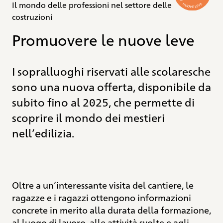
demolizione pulito. Christophe Sion, ingegnere
Il mondo delle professioni nel settore delle
e direttore dei lavori del genio civile, e
costruzioni
Christoph Jegge, ingegnere ambienta – le,
Promuovere le nuove leve
hanno stimato in anticipo tutte le quantità di
materiale da rimuovere. Hanno calcolato
quanto materiale avrebbe potuto essere
I sopralluoghi riservati alle scolaresche
riciclato e cosa avrebbe dovuto essere
sono una nuova offerta, disponibile da
trasportato in discarica previa autorizzazione
obbligatoria. L’Ufficio delle acque e dei rifiuti
subito fino al 2025, che permette di
del Cantone di Berna ha esami – nato 100
scoprire il mondo dei mestieri
pagine di stime basate su analisi in loco e valori
nell’edilizia.
empirici e ha quindi approvato il piano di
smaltimento come parte della domanda di
costruzione. Ora, con il completamento della
fase di realizzazione dei lavori di ingegneria
Oltre a un’interessante visita del cantiere, le
civile, il documento è cresciuto fino a 190
ragazze e i ragazzi ottengono informazioni
pagine. Sion lo ha costantemente aggiornato
concrete in merito alla durata della formazione,
sin dall’inizio dei lavori. E precisa: «Nella nostra
al luogo di lavoro, alle attività svolte e agli