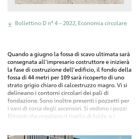
Bollettino D n° 4 – 2022, Economia circolare
Quando a giugno la fossa di scavo ultimata sarà
consegnata all’impresario costruttore e inizierà
la fase di costruzione dell’edificio, il fondo della
fossa di 44 metri per 109 sarà ricoperto di uno
strato grigio chiaro di calcestruzzo magro. Vi si
delineano i contorni circolari dei pali di
fondazione. Sono inoltre presenti i pozzetti per
i vani di corsa degli ascensori. Si vedono i pozzi
filtranti che regolano il livello di falda, e i
progettisti riconoscono a colpo d’occhio la
corsia di accesso alla futura autorimessa
sotterranea. Ma si ha un’impressione a tutto