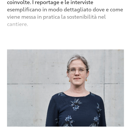
coinvolte. I reportage e le interviste
esemplificano in modo dettagliato dove e come
viene messa in pratica la sostenibilità nel
cantiere.
Facendo un passo indietro, risulta chiaro che i
compiti inerenti alla costruzione si inseriscono
in obiettivi complessi a lungo termine. A giugno
2021 il Consiglio federale ha adottato la
Strategia per uno sviluppo sostenibile 2030
e il
relativo piano d’azione. In tale documento sono
definite le linee guida per lo sviluppo
sostenibile come requisito importante per tutti
gli ambiti politici della Confederazione. È stato
possibile dare una struttura a un enorme
ambito tematico e fare opera di
sensibilizzazione affinché la società civile,
l’economia, il mercato finanziario, i settori della