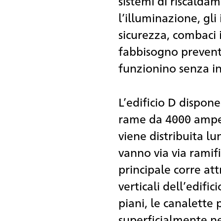
sistemi di riscalda
l’illuminazione, gl
sicurezza, combaci 
fabbisogno preventi
funzionino senza in
L’edificio D dispone
rame da 4000 amper
viene distribuita lun
vanno via via ramifi
principale corre at
verticali dell’edific
piani, le canalette
superficialmente ne