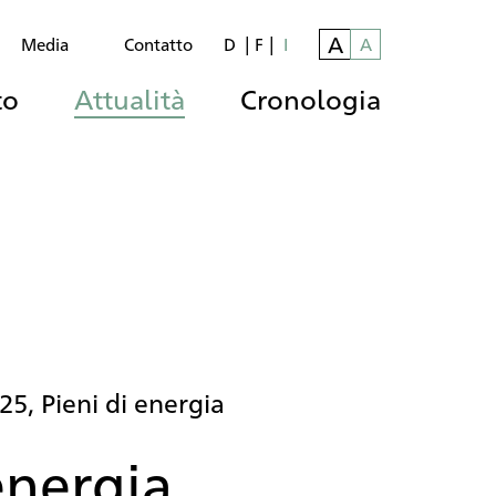
A
A
Media
Contatto
D
F
I
to
Attualità
Cronologia
25, Pieni di energia
energia