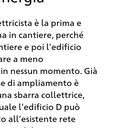
ettricista è la prima e
na in cantiere, perché
tiere e poi l’edificio
are a meno
tà in nessun momento. Già
se di ampliamento è
una sbarra collettrice,
uale l’edificio D può
o all’esistente rete