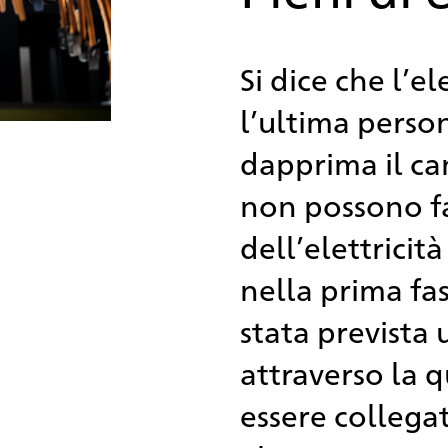
Si dice che l’el
l’ultima perso
dapprima il can
non possono f
dell’elettrici
nella prima fa
stata prevista 
attraverso la q
essere collegat