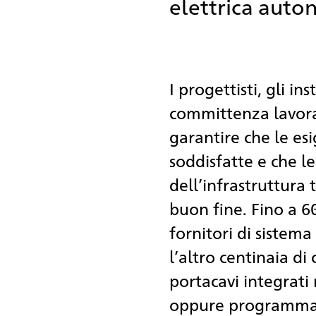
elettrica auto
I progettisti, gli inst
committenza lavora
garantire che le es
soddisfatte e che l
dell’infrastruttura 
buon fine. Fino a 60 
fornitori di sistem
l’altro centinaia di 
portacavi integrati 
oppure programmano 