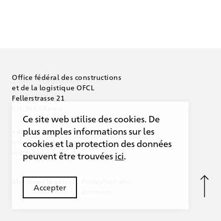
Office fédéral des
constructions
et de la logistique OFCL
Fellerstrasse 21
CH-3003 Berne
Ce site web utilise des cookies.
De
plus amples informations sur les
+41 (0)58 465 50 00
info@bbl.admin.ch
cookies et la protection des données
www.bbl.admin.ch
peuvent être trouvées
ici
.
Mentions légales
Protection des
Accepter
données