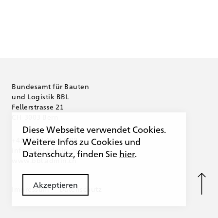
Bundesamt für Bauten
und Logistik BBL
Fellerstrasse 21
CH-3003 Bern
Diese Webseite verwendet Cookies.
+41 (0)58 465 50 00
Weitere Infos zu Cookies und
info@bbl.admin.ch
Datenschutz, finden Sie
hier
.
www.bbl.admin.ch
Akzeptieren
Impressum
Datenschutz