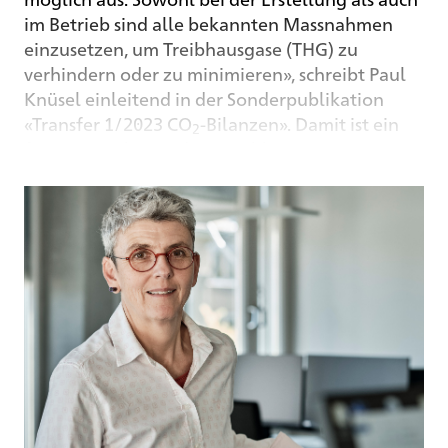
im Betrieb sind alle bekannten Massnahmen
einzusetzen, um Treibhausgase (THG) zu
verhindern oder zu minimieren», schreibt Paul
Knüsel einleitend in der Sonderpublikation
«Transfer 1/2023 CO
-Bilanzen». Damit ist ein
2
facettenreiches und gern schlagwortartig
benanntes Megathema mit wesentlichen
Stichworten umrissen: Erstellung, Betrieb,
Treibhausgase verhindern, Treibhausgase
minimieren.
Treibhausgasemissionen sind
umgangssprachlich unter dem Begriff CO
-
2
Fussabdruck (Carbon-Footprint) bekannt. Er
fasst eine Gruppe von Gasen zusammen:
Kohlendioxid, Methan, Lachgas, Stickstoff und
andere. Vor allem Kohlendioxid, also CO
, gilt
2