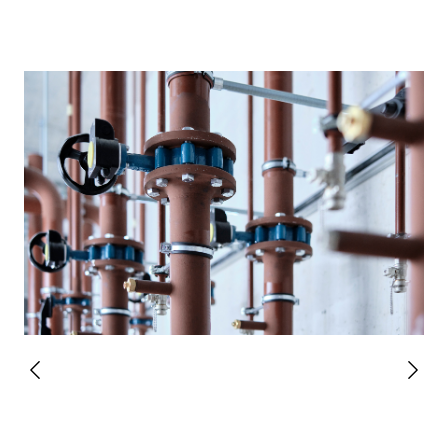
Roman Portmann ist Ingenieur,
Gesamtprojektleiter und Fachkoordinator für
die Gebäudetechnik. Ein Gespräch über das
Herzstück seiner Planung, die
nutzungsorientierte Umsetzung und die
knifflige Aufgabe, die von Minergie und SNBS
geforderte Energieeffizienz zu erreichen.