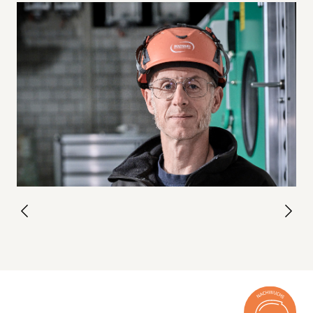
Etage über eine Türe zugänglich.
Strassentransportfachmann/-frau EFZ
Wartungsarbeiten und Nachinstallationen sind
Heizungsinstallateur/-in EFZ
damit problemlos durchführbar.
Sanitärinstallateur/-in EFZ
Kältesystem-Monteur/-in EFZ
Ein wiederkehrendes Thema für die
Lüftungsanlagenbauer/-in EFZ
Nachhaltigkeit von Gebäude D ist seine
Heizungsplaner-/-in EFZ
kompakte Form. Welche Rolle spielt sie für
Sanitärplaner/-in EFZ
das Energiekonzept?
Elektroplaner/-in EFZ
Gebäudetechnikingenieur/-in HLKS FH und
Der wichtigste Aspekt jeden Energiekonzeptes
HF
ist die Gebäudehülle sie sollte optimale
Elektroingenieur/-in FH und HF
Wärmedämmung sicherstellen und möglichst
Geometer/-in
kompakt sein. Stellen Sie sich vor, Sie schlafen
Metallbauer/-in
im Zelt. Wenn es kalt wird, holt man den
Schlafsack so nah wie möglich an den Körper.
Fassadenmonteur/-in
Dadurch wird das Volumen des Schlafsacks
Flachdachspezialist/-in
kleiner, er wärmt besser. Genauso funktioniert