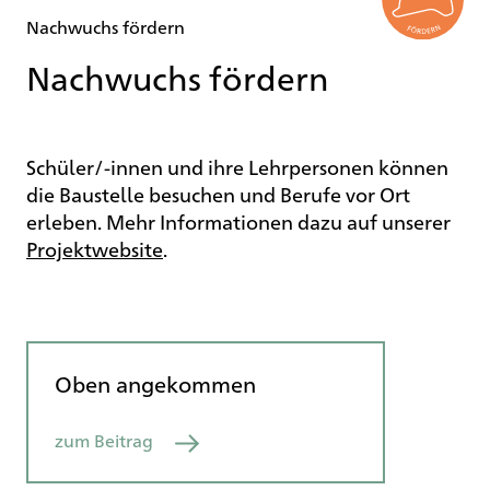
Gerüstbauer/-in
eine gut gedämmte Fassade. Wir bauen
Nachwuchs fördern
Technische/-r Kaufmann/-frau BP
kompakt, um so viele Arbeitsplätze wie möglich
Nachwuchs fördern
Brandschutzmonteur
zu installieren und so wenig Energie wie
möglich zu verbrauchen.
Abdichter/-in EFZ
Elektroinstallateur/-in EFZ (inkl. Lernende)
Schüler/-innen und ihre Lehrpersonen können
Montage-Elektriker/-in EFZ (inkl. Lernende)
die Baustelle besuchen und Berufe vor Ort
Dipl. Elektroinstallateur/-in
erleben. Mehr Informationen dazu auf unserer
Sicherheitsingenieur nach EKAS
Projektwebsite
.
Spengler/-in EFZ
Gipser/-in EFZ
Maler/-in EFZ
Oben angekommen
zum Beitrag